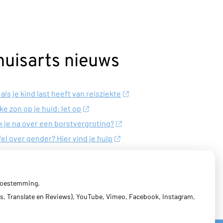
huisarts nieuws
 als je kind last heeft van reisziekte
ke zon op je huid: let op
 je na over een borstvergroting?
fel over gender? Hier vind je hulp
hten door de eiken-processierups?
 toestemming.
s, Translate en Reviews), YouTube, Vimeo, Facebook, Instagram,