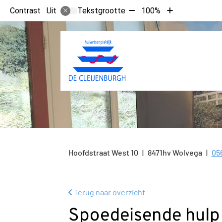
Tekst
Tekst
Contrast
Tekstgrootte
100%
Uit
verkleinen
vergroten
met
met
10%
10%
Hoofdstraat West
10
8471hv
Wolvega
05
Te
Terug naar overzicht
Spoedeisende hulp