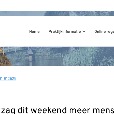
Hoofdmenu
Home
Praktijkinformatie
Online reg
Praktijkinformati
submenu
61-612525
l:
 zag dit weekend meer mens